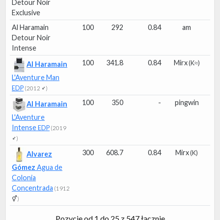
Detour Noir
Exclusive
Al Haramain
100
292
0.84
am
Detour Noir
Intense
100
341.8
0.84
Mirx
(K≈)
Al Haramain
L'Aventure Man
EDP
(2012 ♂)
100
350
-
pingwin
Al Haramain
L'Aventure
Intense
EDP
(2019
♂)
300
608.7
0.84
Mirx
(K)
Alvarez
Gómez
Agua de
Colonia
Concentrada
(1912
⚥)
Pozycje od 1 do 25 z 547 łącznie