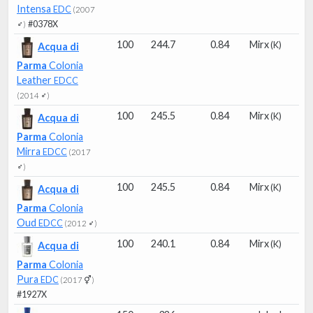
Intensa
EDC
(2007
#0378X
♂)
100
244.7
0.84
Mirx
(K)
Acqua di
Parma
Colonia
Leather
EDCC
(2014 ♂)
100
245.5
0.84
Mirx
(K)
Acqua di
Parma
Colonia
Mirra
EDCC
(2017
♂)
100
245.5
0.84
Mirx
(K)
Acqua di
Parma
Colonia
Oud
EDCC
(2012 ♂)
100
240.1
0.84
Mirx
(K)
Acqua di
Parma
Colonia
Pura
EDC
(2017 ⚥)
#1927X