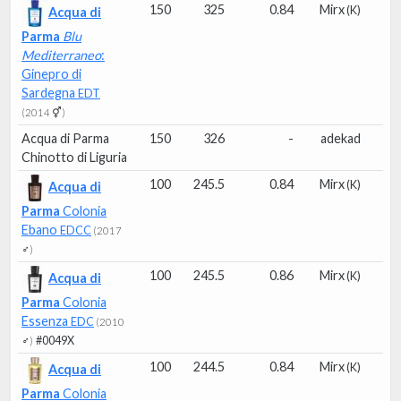
150
325
0.84
Mirx
(K)
Acqua di
Parma
Blu
Mediterraneo
:
Ginepro di
Sardegna
EDT
(2014 ⚥)
Acqua di Parma
150
326
-
adekad
Chinotto di Liguria
100
245.5
0.84
Mirx
(K)
Acqua di
Parma
Colonia
Ebano
EDCC
(2017
♂)
100
245.5
0.86
Mirx
(K)
Acqua di
Parma
Colonia
Essenza
EDC
(2010
#0049X
♂)
100
244.5
0.84
Mirx
(K)
Acqua di
Parma
Colonia