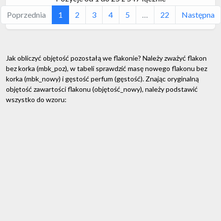
Poprzednia
1
2
3
4
5
…
22
Następna
Jak obliczyć objętość pozostałą we flakonie? Należy zważyć flakon
bez korka (mbk_poz), w tabeli sprawdzić masę nowego flakonu bez
korka (mbk_nowy) i gęstość perfum (gęstość). Znając oryginalną
objętość zawartości flakonu (objętość_nowy), należy podstawić
wszystko do wzoru:
objętość_poz = objętość_nowy - ((mbk_nowy - mbk_poz) / gęstość)
Jeśli w tabeli nie ma podanej gęstości, należy przyjąć wartość 0,84
g/ml.
Przykład: Flakon z ubytkiem Acqua di Parma Colonia Oud EDCC mam
masę 186,7 g. W tabeli sprawdzamy, że pełen flakon o pojemności
100 ml miał masę 245,5 g, a gęstość perfum wynosi 0,84 g/ml. Na tej
podstawie obliczamy:
objętość_poz = 100 - ((245,5 - 186,7) / 0,84) = 30 (ml)