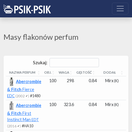
Masy flakonów perfum
Szukaj:
NAZWA PERFUM
OBJ.
WAGA
GĘSTOŚĆ
DODAŁ
NAZWA PERFUM
OBJ.
WAGA
GĘSTOŚĆ
DODAŁ
100
298
0.84
Mirx
(K)
Abercrombie
& Fitch
Fierce
EDC
#1480
(2002 ♂)
100
323.6
0.84
Mirx
(K)
Abercrombie
& Fitch
First
Instinct Man
EDT
#HA10
(2016 ♂)