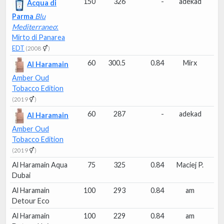
150
326
-
adekad
Acqua di
Parma
Blu
Mediterraneo
:
Mirto di Panarea
EDT
(2008 ⚥)
60
300.5
0.84
Mirx
Al Haramain
Amber Oud
Tobacco Edition
(2019 ⚥)
60
287
-
adekad
Al Haramain
Amber Oud
Tobacco Edition
(2019 ⚥)
Al Haramain Aqua
75
325
0.84
Maciej P.
Dubai
Al Haramain
100
293
0.84
am
Detour Eco
Al Haramain
100
229
0.84
am