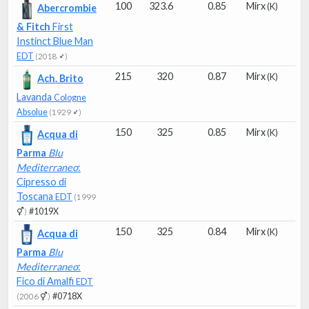
100
323.6
0.85
Mirx
(K)
Abercrombie
& Fitch
First
Instinct Blue Man
EDT
(2018 ♂)
215
320
0.87
Mirx
(K)
Ach. Brito
Lavanda
Cologne
Absolue
(1929 ♂)
150
325
0.85
Mirx
(K)
Acqua di
Parma
Blu
Mediterraneo
:
Cipresso di
Toscana
EDT
(1999
#1019X
⚥)
150
325
0.84
Mirx
(K)
Acqua di
Parma
Blu
Mediterraneo
:
Fico di Amalfi
EDT
#0718X
(2006 ⚥)