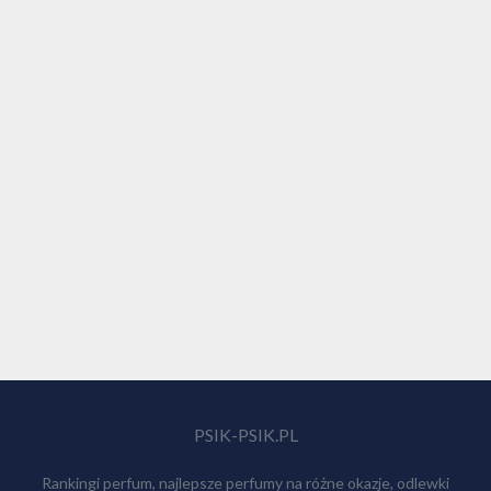
PSIK-PSIK.PL
Rankingi perfum, najlepsze perfumy na różne okazje, odlewki