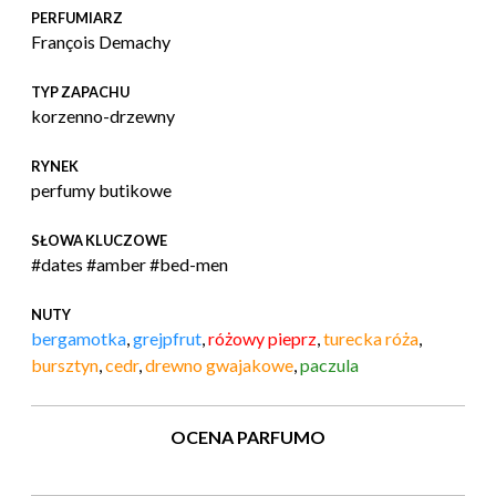
PERFUMIARZ
François Demachy
TYP ZAPACHU
korzenno-drzewny
RYNEK
perfumy butikowe
SŁOWA KLUCZOWE
#dates #amber #bed-men
NUTY
bergamotka
,
grejpfrut
,
różowy pieprz
,
turecka róża
,
bursztyn
,
cedr
,
drewno gwajakowe
,
paczula
OCENA PARFUMO