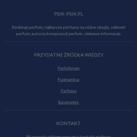
PSIK-PSIK.PL
Rankingi perfum, najlepsze perfumy na różne okazje, odlewki
perfum, autorzy kompozycji perfum, ciekawe informacje.
PRZYDATNE ŻRÓDŁA WIEDZY
Perfuforum
Fragrantica
Parfumo
Basenotes
KONTAKT
W sprawie reklamy proszę o kontakt mailowy