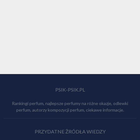
PSIK-PSIK.PL
Rankingi perfum, najlepsze perfumy na różne okazje, odlewki
perfum, autorzy kompozycji perfum, ciekawe informacje.
PRZYDATNE ŻRÓDŁA WIEDZY