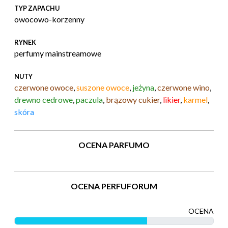
TYP ZAPACHU
owocowo-korzenny
RYNEK
perfumy mainstreamowe
NUTY
czerwone owoce
,
suszone owoce
,
jeżyna
,
czerwone wino
,
drewno cedrowe
,
paczula
,
brązowy cukier
,
likier
,
karmel
,
skóra
OCENA PARFUMO
OCENA PERFUFORUM
OCENA