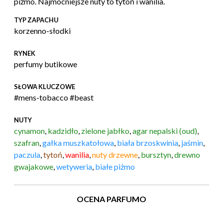
piżmo. Najmocniejsze nuty to tytoń i wanilia.
TYP ZAPACHU
korzenno-słodki
RYNEK
perfumy butikowe
SŁOWA KLUCZOWE
#mens-tobacco #beast
NUTY
cynamon
,
kadzidło
,
zielone jabłko
,
agar nepalski (oud)
,
szafran
,
gałka muszkatołowa
,
biała brzoskwinia
,
jaśmin
,
paczula
,
tytoń
,
wanilia
,
nuty drzewne
,
bursztyn
,
drewno
gwajakowe
,
wetyweria
,
białe piżmo
OCENA PARFUMO