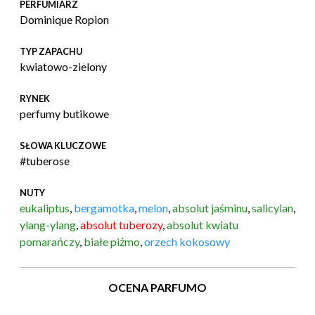
PERFUMIARZ
Dominique Ropion
TYP ZAPACHU
kwiatowo-zielony
RYNEK
perfumy butikowe
SŁOWA KLUCZOWE
#tuberose
NUTY
eukaliptus
,
bergamotka
,
melon
,
absolut jaśminu
,
salicylan
,
ylang-ylang
,
absolut tuberozy
,
absolut kwiatu
pomarańczy
,
białe piżmo
,
orzech kokosowy
OCENA PARFUMO