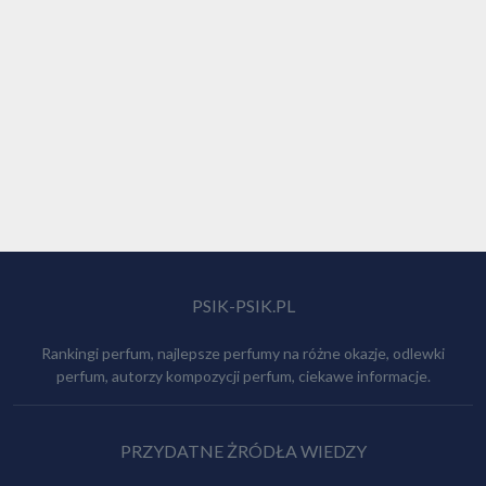
PSIK-PSIK.PL
Rankingi perfum, najlepsze perfumy na różne okazje, odlewki
perfum, autorzy kompozycji perfum, ciekawe informacje.
PRZYDATNE ŻRÓDŁA WIEDZY