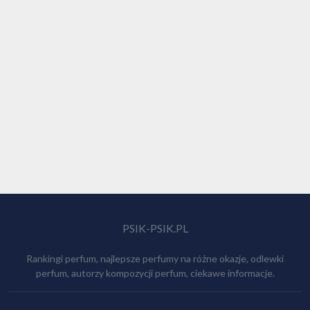
PSIK-PSIK.PL
Rankingi perfum, najlepsze perfumy na różne okazje, odlewki
perfum, autorzy kompozycji perfum, ciekawe informacje.