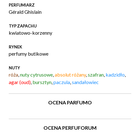
PERFUMIARZ
Gérald Ghislain
TYP ZAPACHU
kwiatowo-korzenny
RYNEK
perfumy butikowe
NUTY
róża
,
nuty cytrusowe
,
absolut różany
,
szafran
,
kadzidło
,
agar (oud)
,
bursztyn
,
paczula
,
sandałowiec
OCENA PARFUMO
OCENA PERFUFORUM