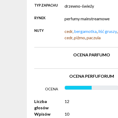
TYP ZAPACHU
drzewno-świeży
RYNEK
perfumy mainstreamowe
NUTY
cedr
,
bergamotka
,
liść gruszy
cedr
,
piżmo
,
paczula
OCENA PARFUMO
OCENA PERFUFORUM
OCENA
Liczba
12
głosów
Wpisów
10