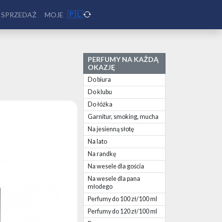
🇵🇱
 SPRZEDAŻ
MOJE
PERFUMY NA KAŻDĄ
OKAZJĘ
Do biura
Do klubu
Do łóżka
Garnitur, smoking, mucha
Na jesienną słotę
Na lato
Na randkę
Na wesele dla gościa
Na wesele dla pana
młodego
Perfumy do 100 zł/100 ml
Perfumy do 120 zł/100 ml