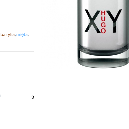
,
bazylia
,
mięta
,
3