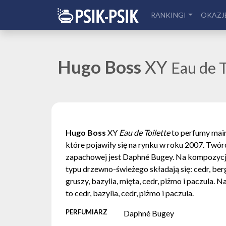
RANKINGI
OKAZJ
Hugo Boss
XY
Eau de T
Hugo Boss
XY
Eau de Toilette
to perfumy mai
które pojawiły się na rynku w roku 2007. Twó
zapachowej jest Daphné Bugey. Na kompozyc
typu drzewno-świeżego składają się: cedr, ber
gruszy, bazylia, mięta, cedr, piżmo i paczula. 
to cedr, bazylia, cedr, piżmo i paczula.
PERFUMIARZ
Daphné Bugey