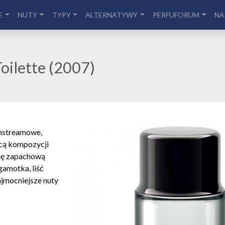
E
NUTY
TYPY
ALTERNATYWY
PERFUFORUM
NA
oilette (2007)
nstreamowe,
rcą kompozycji
ję zapachową
gamotka, liść
Najmocniejsze nuty