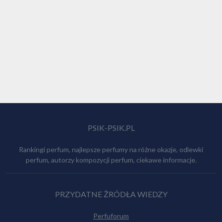
PSIK-PSIK.PL
Rankingi perfum, najlepsze perfumy na różne okazje, odlewki
perfum, autorzy kompozycji perfum, ciekawe informacje.
PRZYDATNE ŻRÓDŁA WIEDZY
Perfuforum