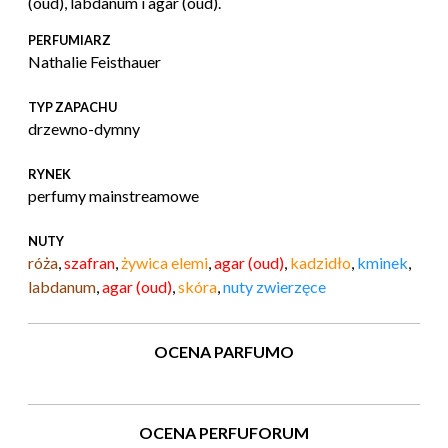
(oud), labdanum i agar (oud).
PERFUMIARZ
Nathalie Feisthauer
TYP ZAPACHU
drzewno-dymny
RYNEK
perfumy mainstreamowe
NUTY
róża
,
szafran
,
żywica elemi
,
agar (oud)
,
kadzidło
,
kminek
,
labdanum
,
agar (oud)
,
skóra
,
nuty zwierzęce
OCENA PARFUMO
OCENA PERFUFORUM