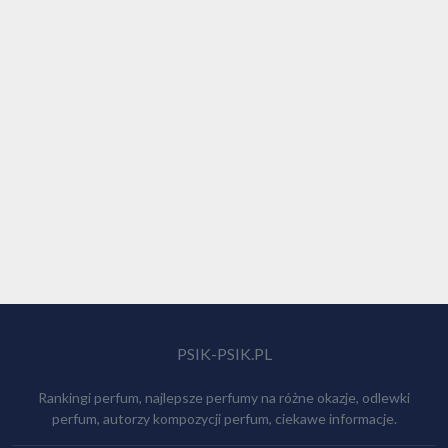
PSIK-PSIK.PL
Rankingi perfum, najlepsze perfumy na różne okazje, odlewki
perfum, autorzy kompozycji perfum, ciekawe informacje.