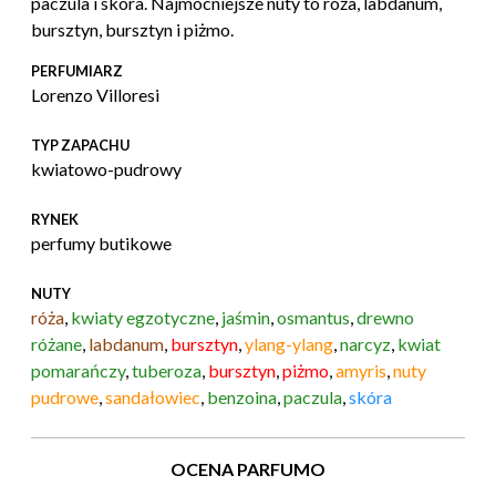
paczula i skóra. Najmocniejsze nuty to róża, labdanum,
bursztyn, bursztyn i piżmo.
PERFUMIARZ
Lorenzo Villoresi
TYP ZAPACHU
kwiatowo-pudrowy
RYNEK
perfumy butikowe
NUTY
róża
,
kwiaty egzotyczne
,
jaśmin
,
osmantus
,
drewno
różane
,
labdanum
,
bursztyn
,
ylang-ylang
,
narcyz
,
kwiat
pomarańczy
,
tuberoza
,
bursztyn
,
piżmo
,
amyris
,
nuty
pudrowe
,
sandałowiec
,
benzoina
,
paczula
,
skóra
OCENA PARFUMO