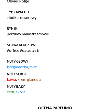
Olivier Polge
TYP ZAPACHU
słodko-deserowy
RYNEK
perfumy mainstreamowe
SŁOWA KLUCZOWE
#office #dates #iris
NUTY GŁOWY
bergamotka
,
mirt
NUTY SERCA
kawa
,
krem gianduia
NUTY BAZY
cedr
,
skóra
OCENA PARFUMO