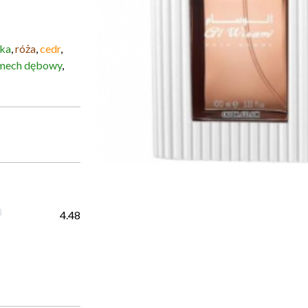
ka
,
róża
,
cedr
,
mech dębowy
,
4.48