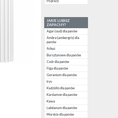
Po pracy
JAKIE LUBISZ
ZAPACHY?
Agar (oud) dla panów
Ambra (ambergris) dla
panów
Arbuz
Bursztynowe dla panów
Cedr dla panów
Figa dla panów
Geranium dla panów
Irys
Kadzidło dla panów
Kardamon dla panów
Kawa
Labdanum dla panów
Morskie dla panów