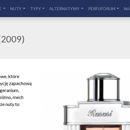
E
NUTY
TYPY
ALTERNATYWY
PERFUFORUM
NA
(2009)
we, które
zycję zapachową
 geranium,
 piżmo, mech
ze nuty to