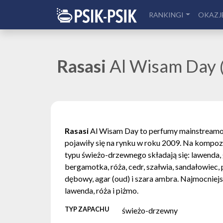
RANKINGI
OKAZJ
Rasasi
Al Wisam Day
Rasasi
Al Wisam Day to perfumy mainstreamo
pojawiły się na rynku w roku 2009. Na kompo
typu świeżo-drzewnego składają się: lawenda,
bergamotka, róża, cedr, szałwia, sandałowiec,
dębowy, agar (oud) i szara ambra. Najmocniejs
lawenda, róża i piżmo.
TYP ZAPACHU
świeżo-drzewny