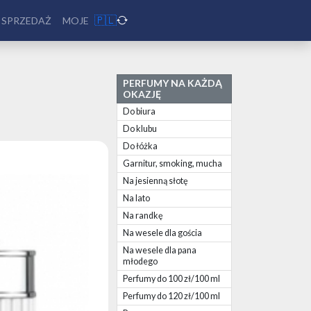
🇵🇱
 SPRZEDAŻ
MOJE
PERFUMY NA KAŻDĄ
OKAZJĘ
Do biura
Do klubu
Do łóżka
Garnitur, smoking, mucha
Na jesienną słotę
Na lato
Na randkę
Na wesele dla gościa
Na wesele dla pana
młodego
Perfumy do 100 zł/100 ml
Perfumy do 120 zł/100 ml