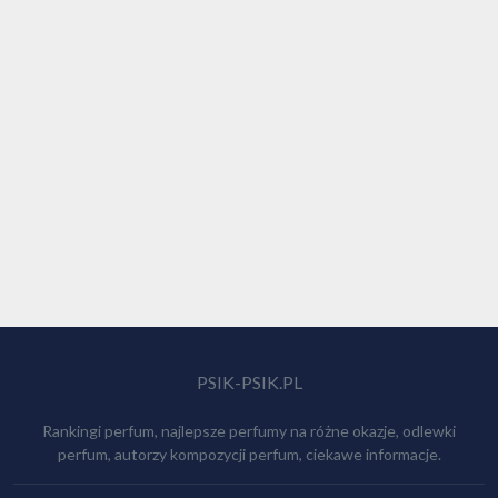
PSIK-PSIK.PL
Rankingi perfum, najlepsze perfumy na różne okazje, odlewki
perfum, autorzy kompozycji perfum, ciekawe informacje.