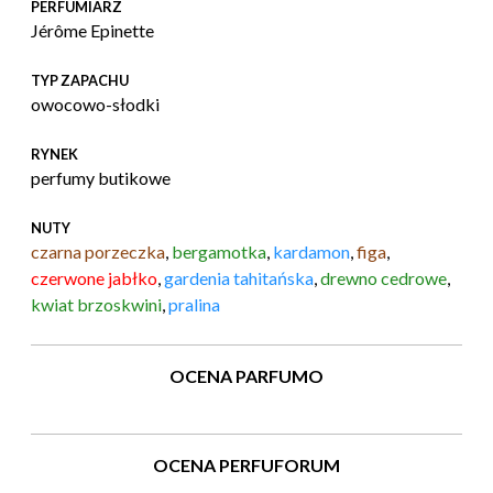
PERFUMIARZ
Jérôme Epinette
TYP ZAPACHU
owocowo-słodki
RYNEK
perfumy butikowe
NUTY
czarna porzeczka
,
bergamotka
,
kardamon
,
figa
,
czerwone jabłko
,
gardenia tahitańska
,
drewno cedrowe
,
kwiat brzoskwini
,
pralina
OCENA PARFUMO
OCENA PERFUFORUM