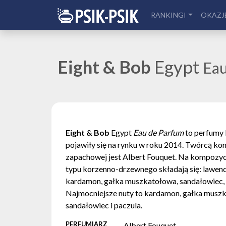
RANKINGI
OKAZJ
Eight & Bob
Egypt
Eau
Eight & Bob
Egypt
Eau de Parfum
to perfumy 
pojawiły się na rynku w roku 2014. Twórcą ko
zapachowej jest Albert Fouquet. Na kompozy
typu korzenno-drzewnego składają się: lawend
kardamon, gałka muszkatołowa, sandałowiec, p
Najmocniejsze nuty to kardamon, gałka musz
sandałowiec i paczula.
PERFUMIARZ
Albert Fouquet