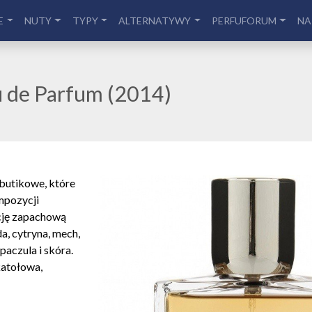
E
NUTY
TYPY
ALTERNATYWY
PERFUFORUM
NA
 de Parfum (2014)
butikowe, które
mpozycji
cję zapachową
a, cytryna, mech,
aczula i skóra.
katołowa,