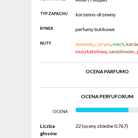
TYP ZAPACHU
korzenno-drzewny
RYNEK
perfumy butikowe
NUTY
lawenda
,
cytryna
,
mech
,
kard
muszkatołowa
,
sandałowiec
,
OCENA PARFUMO
OCENA PERFUFORUM
OCENA
Liczba
22 (oceny zbieżne 0.767)
głosów