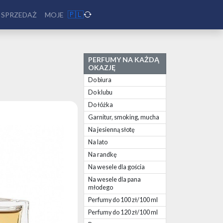
🇵🇱
 SPRZEDAŻ
MOJE
PERFUMY NA KAŻDĄ
OKAZJĘ
Do biura
Do klubu
Do łóżka
Garnitur, smoking, mucha
Na jesienną słotę
Na lato
Na randkę
Na wesele dla gościa
Na wesele dla pana
młodego
Perfumy do 100 zł/100 ml
Perfumy do 120 zł/100 ml