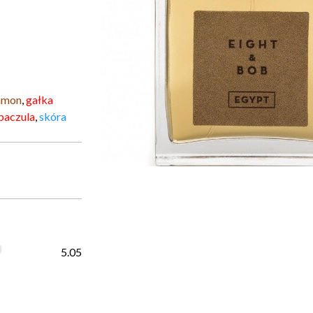
amon
,
gałka
paczula
,
skóra
5.05