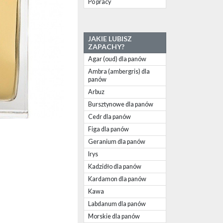
Po pracy
JAKIE LUBISZ
ZAPACHY?
Agar (oud) dla panów
Ambra (ambergris) dla
panów
Arbuz
Bursztynowe dla panów
Cedr dla panów
Figa dla panów
Geranium dla panów
Irys
Kadzidło dla panów
Kardamon dla panów
Kawa
Labdanum dla panów
Morskie dla panów