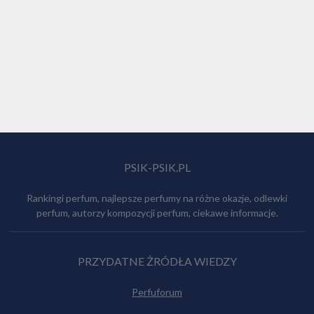
PSIK-PSIK.PL
Rankingi perfum, najlepsze perfumy na różne okazje, odlewki
perfum, autorzy kompozycji perfum, ciekawe informacje.
PRZYDATNE ŻRÓDŁA WIEDZY
Perfuforum