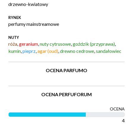
drzewno-kwiatowy
RYNEK
perfumy mainstreamowe
NUTY
róża
,
geranium
,
nuty cytrusowe
,
goździk (przyprawa)
,
kumin
,
pieprz
,
agar (oud)
,
drewno cedrowe
,
sandałowiec
OCENA PARFUMO
OCENA PERFUFORUM
OCENA
4