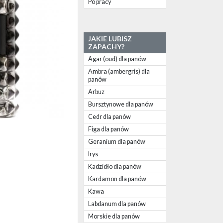
Po pracy
JAKIE LUBISZ
ZAPACHY?
Agar (oud) dla panów
Ambra (ambergris) dla
panów
Arbuz
Bursztynowe dla panów
Cedr dla panów
Figa dla panów
Geranium dla panów
Irys
Kadzidło dla panów
Kardamon dla panów
Kawa
Labdanum dla panów
Morskie dla panów