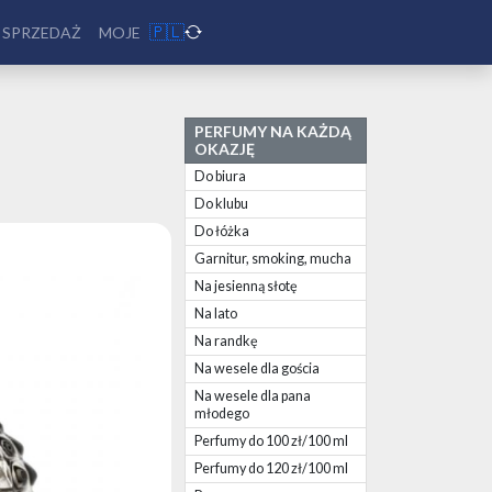
🇵🇱
 SPRZEDAŻ
MOJE
PERFUMY NA KAŻDĄ
OKAZJĘ
Do biura
Do klubu
Do łóżka
Garnitur, smoking, mucha
Na jesienną słotę
Na lato
Na randkę
Na wesele dla gościa
Na wesele dla pana
młodego
Perfumy do 100 zł/100 ml
Perfumy do 120 zł/100 ml