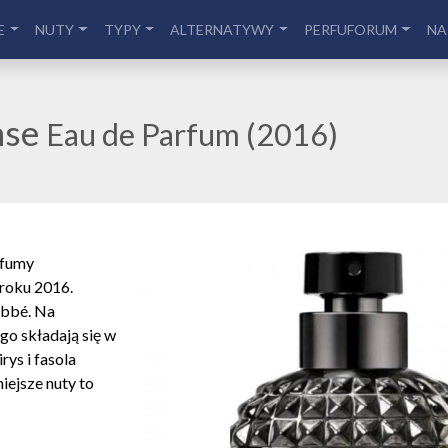
E
NUTY
TYPY
ALTERNATYWY
PERFUFORUM
NA
nse
Eau de Parfum (2016)
rfumy
 roku 2016.
abbé. Na
o składają się w
irys i fasola
iejsze nuty to