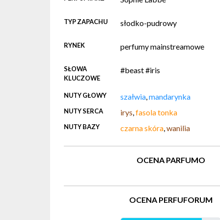
TYP ZAPACHU
słodko-pudrowy
RYNEK
perfumy mainstreamowe
SŁOWA
#beast #iris
KLUCZOWE
NUTY GŁOWY
szałwia
,
mandarynka
NUTY SERCA
irys
,
fasola tonka
NUTY BAZY
czarna skóra
,
wanilia
OCENA PARFUMO
OCENA PERFUFORUM