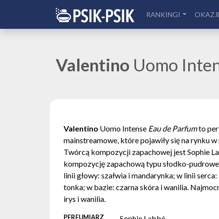
RANKINGI
OKAZJ
Valentino
Uomo Inte
Valentino
Uomo Intense
Eau de Parfum
to pe
mainstreamowe, które pojawiły się na rynku w
Twórcą kompozycji zapachowej jest Sophie L
kompozycję zapachową typu słodko-pudroweg
linii głowy: szałwia i mandarynka; w linii serca: 
tonka; w bazie: czarna skóra i wanilia. Najmocn
irys i wanilia.
PERFUMIARZ
Sophie Labbé