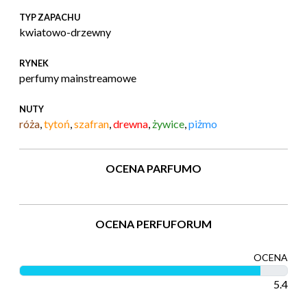
TYP ZAPACHU
kwiatowo-drzewny
RYNEK
perfumy mainstreamowe
NUTY
róża
,
tytoń
,
szafran
,
drewna
,
żywice
,
piżmo
OCENA PARFUMO
OCENA PERFUFORUM
OCENA
5.4