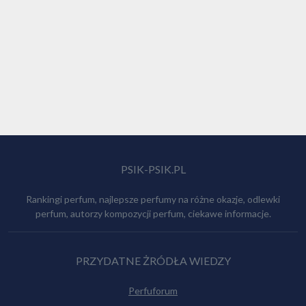
PSIK-PSIK.PL
Rankingi perfum, najlepsze perfumy na różne okazje, odlewki
perfum, autorzy kompozycji perfum, ciekawe informacje.
PRZYDATNE ŻRÓDŁA WIEDZY
Perfuforum