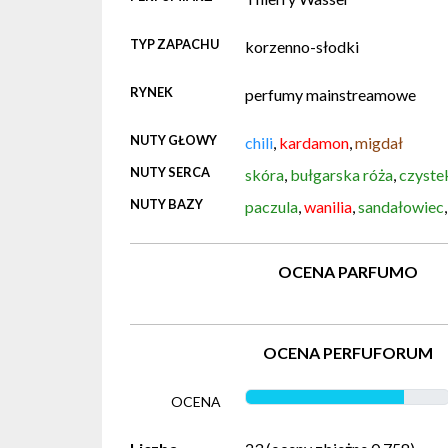
TYP ZAPACHU
korzenno-słodki
RYNEK
perfumy mainstreamowe
NUTY GŁOWY
chili
,
kardamon
,
migdał
NUTY SERCA
skóra
,
bułgarska róża
,
czyste
NUTY BAZY
paczula
,
wanilia
,
sandałowiec
OCENA PARFUMO
OCENA PERFUFORUM
OCENA