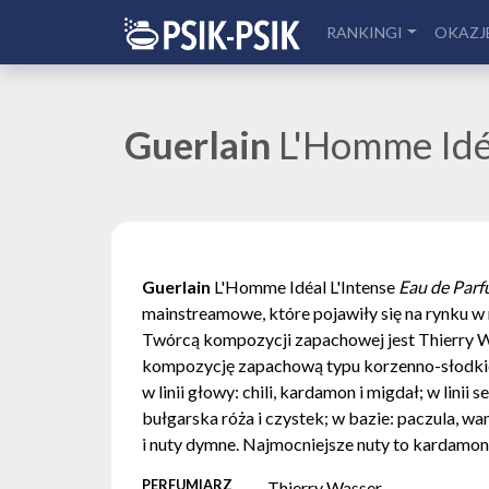
RANKINGI
OKAZJ
Guerlain
L'Homme Idéa
Guerlain
L'Homme Idéal L'Intense
Eau de Par
mainstreamowe, które pojawiły się na rynku w
Twórcą kompozycji zapachowej jest Thierry W
kompozycję zapachową typu korzenno-słodkie
w linii głowy: chili, kardamon i migdał; w linii s
bułgarska róża i czystek; w bazie: paczula, wan
i nuty dymne. Najmocniejsze nuty to kardamon, 
PERFUMIARZ
Thierry Wasser