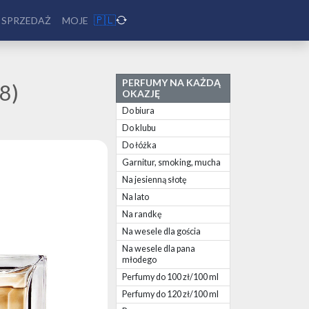
🇵🇱
 SPRZEDAŻ
MOJE
PERFUMY NA KAŻDĄ
8)
OKAZJĘ
Do biura
Do klubu
Do łóżka
Garnitur, smoking, mucha
Na jesienną słotę
Na lato
Na randkę
Na wesele dla gościa
Na wesele dla pana
młodego
Perfumy do 100 zł/100 ml
Perfumy do 120 zł/100 ml