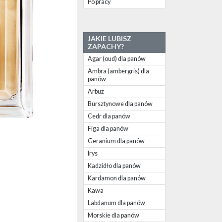
Po pracy
JAKIE LUBISZ
ZAPACHY?
Agar (oud) dla panów
Ambra (ambergris) dla
panów
Arbuz
Bursztynowe dla panów
Cedr dla panów
Figa dla panów
Geranium dla panów
Irys
Kadzidło dla panów
Kardamon dla panów
Kawa
Labdanum dla panów
Morskie dla panów