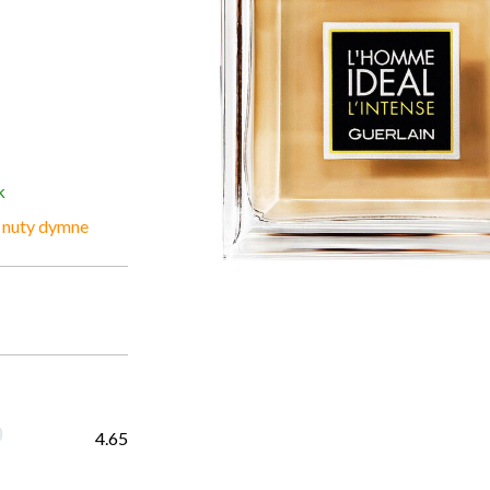
k
,
nuty dymne
4.65