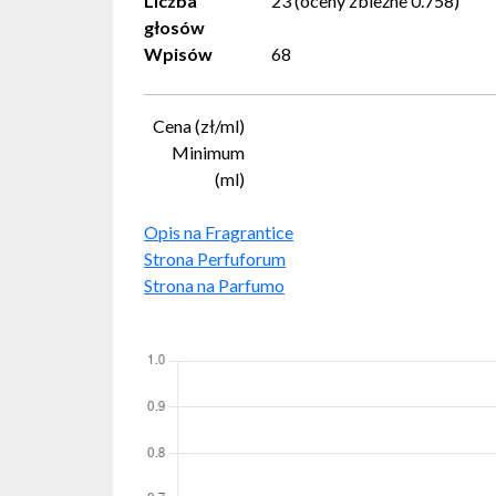
Liczba
23 (oceny zbieżne 0.758)
głosów
Wpisów
68
Cena (zł/ml)
Minimum
(ml)
Opis na Fragrantice
Strona Perfuforum
Strona na Parfumo