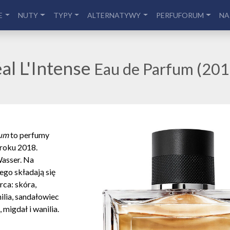
E
NUTY
TYPY
ALTERNATYWY
PERFUFORUM
NA
l L'Intense
Eau de Parfum (201
fum
to perfumy
 roku 2018.
asser. Na
go składają się
erca: skóra,
ilia, sandałowiec
migdał i wanilia.