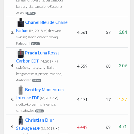
kardamon, cytryna, bergamotka
kalabryjska, cascalone®, cedr z
Atlasu
INFO ➔
Chanel
Bleu de Chanel
Parfum
(M, 2018 ♂)
drzewno-
4.561
57
3.84
3.
świeży; sandałowiec z Nowej
Kaledonii
INFO ➔
Prada
Luna Rossa
Carbon
EDT
(M, 2017 ♂)
3.09
4.559
68
4.
świeżo-syntetyczny; italian
bergamot zest, pieprz, lawenda,
Ambroxan
INFO ➔
Bentley
Momentum
Intense
EDP
(M, 2017 ♂)
4.471
17
1.27
5.
słodko-korzenny; lawenda,
sandałowiec
INFO ➔
Christian Dior
4.71
4.449
69
6.
Sauvage
EDP
(M, 2018 ♂)