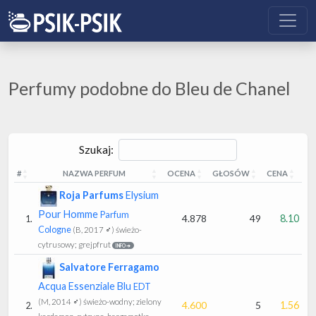
Perfumy podobne do Bleu de Chanel
Szukaj:
#
NAZWA PERFUM
OCENA
GŁOSÓW
CENA
#
NAZWA PERFUM
OCENA
GŁOSÓW
CENA
Roja Parfums
Elysium
Pour Homme
Parfum
4.878
49
8.10
1.
Cologne
(B, 2017 ♂)
świeżo-
cytrusowy; grejpfrut
INFO ➔
Salvatore Ferragamo
Acqua Essenziale Blu
EDT
(M, 2014 ♂)
świeżo-wodny; zielony
4.600
5
1.56
2.