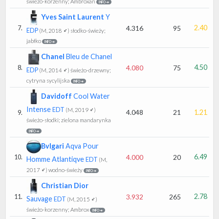
świeżo-korzenny; Ambroxan
INFO ➔
Yves Saint Laurent
Y
2.40
4.316
95
7.
EDP
(M, 2018 ♂)
słodko-świeży;
jabłko
INFO ➔
Chanel
Bleu de Chanel
4.50
4.080
75
8.
EDP
(M, 2014 ♂)
świeżo-drzewny;
cytryna sycylijska
INFO ➔
Davidoff
Cool Water
Intense
EDT
(M, 2019 ♂)
4.048
21
1.21
9.
świeżo-słodki; zielona mandarynka
INFO ➔
Bvlgari
Aqva Pour
6.49
4.000
20
10.
Homme Atlantiqve
EDT
(M,
2017 ♂)
wodno-świeży
INFO ➔
Christian Dior
2.78
3.932
265
11.
Sauvage
EDT
(M, 2015 ♂)
świeżo-korzenny; Ambrox
INFO ➔