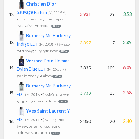
Christian Dior
Sauvage
Parfum
(M, 2019 ♂)
3.931
29
3.53
12.
korzenno-syntetyczny; pieprz
syczuański, Ambroxan
INFO ➔
Burberry
Mr. Burberry
2.89
3.857
7
13.
Indigo
EDT
(M, 2018 ♂)
świeżo-
cytrusowy; nuty cytrusowe
INFO ➔
Versace
Pour Homme
6.09
3.835
109
14.
Dylan Blue
EDT
(M, 2016 ♂)
świeżo-wodny; Ambrox
INFO ➔
Burberry
Mr. Burberry
2.58
3.733
15
15.
EDT
(M, 2016 ♂)
świeżo-drzewny;
grejpfrut, drewno cedrowe
INFO ➔
Yves Saint Laurent
Y
EDT
(M, 2017 ♂)
syntetyczno-
2.850
20
2.40
16.
świeży; bergamotka, drewno
cedrowe, szara ambra
INFO ➔