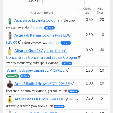
CENA
MIN.
NAZWA PERFUM
ZŁ
(ML)
NAZWA PERFUM
CENA
MIN.
0.60
20
Ach. Brito
Lavanda Cologne
♂
zielono-
ZŁ
(ML)
#classic
świeży
; lawenda
INFO ➔
2.50
10
Acqua di Parma
Colonia Pura EDC
⚥
#office
(1927X)
cytrusowo-świeży
INFO ➔
0.60
30
Alvarez Goméz
Agua de Colonia
Concentrada Concentrated Eau de Cologne
⚥
świeżo-cytrusowy
; eukaliptus, cytryna
INFO ➔
Armaf
Odyssey Limoni EDP
⚥
1.20
10
(299153)
NOWOŚĆ
INFO ➔
1.30
10
Armaf
Radical Brown EDP
⚥
(299153)
korzenno-orientalny
; cytryna, geranium
INFO ➔
7.20
5
Atelier des Ors
Bois Sikar EDP
⚥
dymno-
drzewny
; drewno gwajakowe
INFO ➔