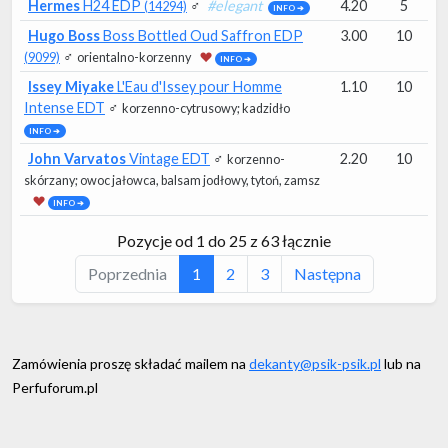
Hermes
H24 EDP
♂
#elegant
4.20
5
(14294)
INFO ➔
Hugo Boss
Boss Bottled Oud Saffron EDP
3.00
10
♂
(9099)
orientalno-korzenny
INFO ➔
Issey Miyake
L'Eau d'Issey pour Homme
1.10
10
Intense EDT
♂
korzenno-cytrusowy
; kadzidło
INFO ➔
John Varvatos
Vintage EDT
♂
2.20
10
korzenno-
skórzany
; owoc jałowca, balsam jodłowy, tytoń, zamsz
INFO ➔
Pozycje od 1 do 25 z 63 łącznie
Poprzednia
1
2
3
Następna
Zamówienia proszę składać mailem na
dekanty@psik-psik.pl
lub na
Perfuforum.pl