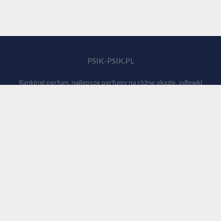
PSIK-PSIK.PL
Rankingi perfum, najlepsze perfumy na różne okazje, odlewki
perfum, autorzy kompozycji perfum, ciekawe informacje.
114
PRZYDATNE ŻRÓDŁA WIEDZY
Perfuforum
Fragrantica
Parfumo