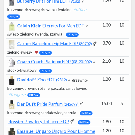
1.20
10
Burberry
Brit For Him EDT
♂
(9182)
#office
korzenno-drzewny
; drewno orientalne
INFO ➔
1.30
10
Calvin Klein
Eternity For Men EDT
♂
świeżo-zielony
; lawenda, szałwia
INFO ➔
3.70
10
Carner Barcelona
Fig Man EDP
⚥
(80702)
zielono-świeży
INFO ➔
2.10
10
Coach
Coach Platinum EDP
♂
(08J20J002)
słodko-kwiatowy
INFO ➔
1.20
10
Davidoff
Zino EDT
♂
(9312)
drzewno-
korzenny
; drewno różane, paczula, sandałowiec
#fougere
INFO ➔
15.00
5
Der Duft
Pride Parfum
⚥
(242699)
korzenno-drzewny
; sandałowiec, paczula
INFO ➔
dossier
Powdery Tobacco EDP
⚥
1.80
10
INFO ➔
1.20
10
Emanuel Ungaro
Ungaro Pour L'Homme