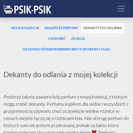
MOJA KOLEKCJA
NAJLEPSZE PERFUMY
DEKANTY DO ODLANIA
CHCĘ MIEĆ
ZDJĘCIA
OSTATNIO UŻYŁEM BURBERRY BRIT FOR HIM EDT
(9182)
Dekanty do odlania z mojej kolekcji
Poniższa tabela zawiera listę perfum z mojej kolekcji, z których
mogę zrobić dekanty. Perfumy kupiłem dla siebie i wszystkich z
przyjemnością używam, choć oczywiście wielkie różnice w
cenach zwykle łączą się z różnicami klas. Nie oferuję perfum do
których sam nie jestem przekonany, jednak są takie, które
bardzo polecam i te oznaczam serduszkiem
. Perfumy