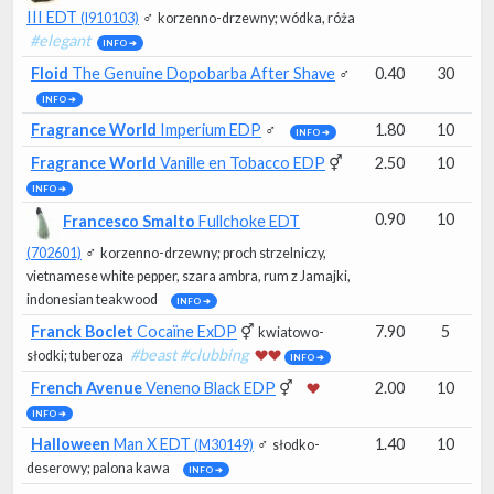
III EDT
♂
(I910103)
korzenno-drzewny
; wódka, róża
#elegant
INFO ➔
Floid
The Genuine Dopobarba After Shave
♂
0.40
30
INFO ➔
Fragrance World
Imperium EDP
♂
1.80
10
INFO ➔
Fragrance World
Vanille en Tobacco EDP
⚥
2.50
10
INFO ➔
0.90
10
Francesco Smalto
Fullchoke EDT
♂
(702601)
korzenno-drzewny
; proch strzelniczy,
vietnamese white pepper, szara ambra, rum z Jamajki,
indonesian teakwood
INFO ➔
Franck Boclet
Cocaïne ExDP
⚥
7.90
5
kwiatowo-
#beast #clubbing
słodki
; tuberoza
INFO ➔
French Avenue
Veneno Black EDP
⚥
2.00
10
INFO ➔
Halloween
Man X EDT
♂
1.40
10
(M30149)
słodko-
deserowy
; palona kawa
INFO ➔