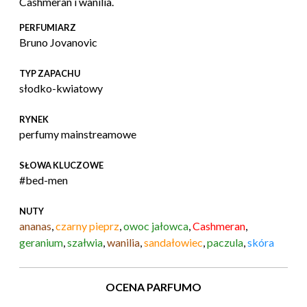
Cashmeran i wanilia.
PERFUMIARZ
Bruno Jovanovic
TYP ZAPACHU
słodko-kwiatowy
RYNEK
perfumy mainstreamowe
SŁOWA KLUCZOWE
#bed-men
NUTY
ananas
,
czarny pieprz
,
owoc jałowca
,
Cashmeran
,
geranium
,
szałwia
,
wanilia
,
sandałowiec
,
paczula
,
skóra
OCENA PARFUMO