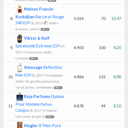
INFO ➔
Maison Francis
Kurkdjian
Baccarat Rouge
5.014
70
10.47
8.
540
EDP
(B, 2016 ⚥)
słodko-
drzewny; szafran
INFO ➔
Viktor & Rolf
Spicebomb Extreme
EDP
(M,
4.900
100
4.20
9.
2015 ♂)
korzenno-słodki;
cynamon
INFO ➔
Amouage
Reflection
Man
EDP
(B, 2007 ♂)
kwiatowo-
4.886
132
8.88
10.
słodki; liść gorzkiej pomarańczy,
neroli, jaśmin, sandałowiec
INFO ➔
Roja Parfums
Elysium
Pour Homme
Parfum
4.878
49
8.10
11.
Cologne
(B, 2017 ♂)
świeżo-
cytrusowy; grejpfrut
INFO ➔
Mugler
A*Men Pure