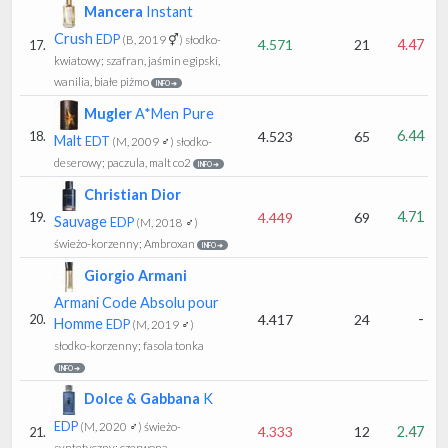
Mancera
Instant
Crush
EDP
(B, 2019 ⚥)
słodko-
4.571
21
4.47
17.
kwiatowy; szafran, jaśmin egipski,
wanilia, białe piżmo
INFO ➔
Mugler
A*Men Pure
6.44
4.523
65
18.
Malt
EDT
(M, 2009 ♂)
słodko-
deserowy; paczula, malt co2
INFO ➔
Christian Dior
4.71
4.449
69
19.
Sauvage
EDP
(M, 2018 ♂)
świeżo-korzenny; Ambroxan
INFO ➔
Giorgio Armani
Armani Code Absolu pour
-
4.417
24
20.
Homme
EDP
(M, 2019 ♂)
słodko-korzenny; fasola tonka
INFO ➔
Dolce & Gabbana
K
EDP
(M, 2020 ♂)
świeżo-
4.333
12
2.47
21.
syntetyczny; czerwona