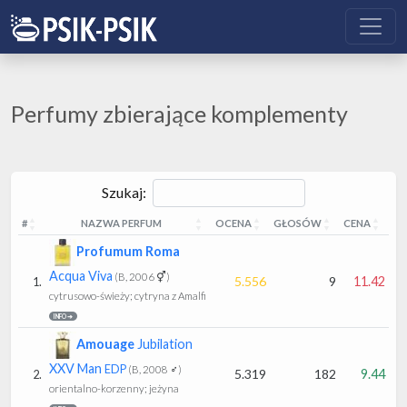
Perfumy zbierające komplementy
Szukaj:
#
NAZWA PERFUM
OCENA
GŁOSÓW
CENA
#
NAZWA PERFUM
OCENA
GŁOSÓW
CENA
Profumum Roma
Acqua Viva
(B, 2006 ⚥)
5.556
9
11.42
1.
cytrusowo-świeży; cytryna z Amalfi
INFO ➔
Amouage
Jubilation
XXV Man
EDP
(B, 2008 ♂)
5.319
182
9.44
2.
orientalno-korzenny; jeżyna