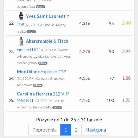
pomarańcza
INFO ➔
Yves Saint Laurent
Y
2.40
4.316
95
22.
EDP
(M, 2018 ♂)
słodko-świeży;
jabłko
INFO ➔
Abercrombie & Fitch
Fierce
EDC
(M, 2002 ♂)
świeżo-
4.278
90
2.94
23.
cytrusowy; żywica jodłowa, cytryna,
mech dębowy
INFO ➔
Montblanc
Explorer
EDP
4.156
77
1.88
24.
(M, 2019 ♂)
świeżo-cytrusowy;
Ambroxan
INFO ➔
Carolina Herrera
212 VIP
Men
4.150
100
1.75
25.
EDT
(M, 2011 ♂)
słodko-
korzenny; fasola tonka
INFO ➔
Pozycje od 1 do 25 z 31 łącznie
Poprzednia
1
2
Następna