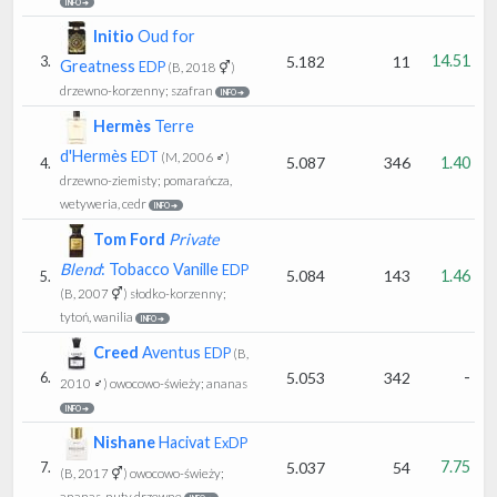
INFO ➔
Initio
Oud for
14.51
5.182
11
3.
Greatness
EDP
(B, 2018 ⚥)
drzewno-korzenny; szafran
INFO ➔
Hermès
Terre
d'Hermès
EDT
(M, 2006 ♂)
5.087
346
1.40
4.
drzewno-ziemisty; pomarańcza,
wetyweria, cedr
INFO ➔
Tom Ford
Private
Blend
: Tobacco Vanille
EDP
5.084
143
1.46
5.
(B, 2007 ⚥)
słodko-korzenny;
tytoń, wanilia
INFO ➔
Creed
Aventus
EDP
(B,
-
5.053
342
6.
2010 ♂)
owocowo-świeży; ananas
INFO ➔
Nishane
Hacivat
ExDP
7.75
5.037
54
7.
(B, 2017 ⚥)
owocowo-świeży;
ananas, nuty drzewne