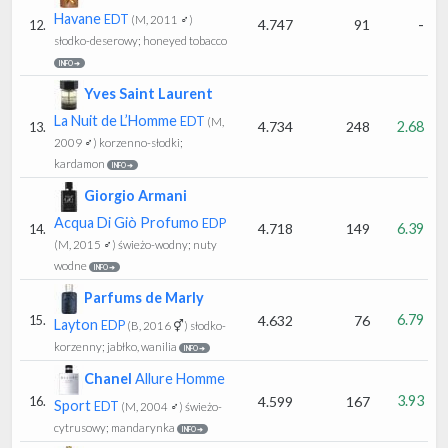
Havane
EDT
(M, 2011 ♂)
4.747
91
-
12.
słodko-deserowy; honeyed tobacco
INFO ➔
Yves Saint Laurent
La Nuit de L’Homme
EDT
(M,
4.734
248
2.68
13.
2009 ♂)
korzenno-słodki;
kardamon
INFO ➔
Giorgio Armani
Acqua Di Giò Profumo
EDP
4.718
149
6.39
14.
(M, 2015 ♂)
świeżo-wodny; nuty
wodne
INFO ➔
Parfums de Marly
6.79
4.632
76
15.
Layton
EDP
(B, 2016 ⚥)
słodko-
korzenny; jabłko, wanilia
INFO ➔
Chanel
Allure Homme
3.93
4.599
167
16.
Sport
EDT
(M, 2004 ♂)
świeżo-
cytrusowy; mandarynka
INFO ➔