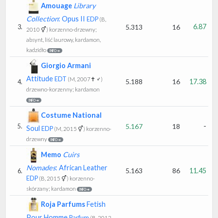
Amouage
Library
Collection
: Opus II
EDP
(B,
6.87
5.313
16
3.
2010 ⚥)
korzenno-drzewny;
absynt, liść laurowy, kardamon,
kadzidło
INFO ➔
Giorgio Armani
Attitude
EDT
(M, 2007✝ ♂)
5.188
16
17.38
4.
drzewno-korzenny; kardamon
INFO ➔
Costume National
-
5.167
18
5.
Soul
EDP
(M, 2015 ⚥)
korzenno-
drzewny
INFO ➔
Memo
Cuirs
Nomades
: African Leather
5.163
86
11.45
6.
EDP
(B, 2015 ⚥)
korzenno-
skórzany; kardamon
INFO ➔
Roja Parfums
Fetish
Pour Homme
Parfum
(B, 2012