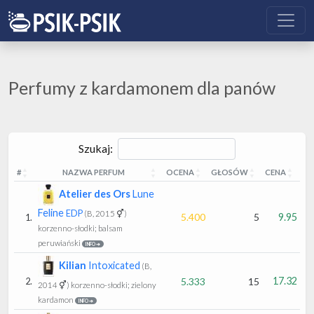
Perfumy z kardamonem dla panów
Szukaj:
#
NAZWA PERFUM
OCENA
GŁOSÓW
CENA
#
NAZWA PERFUM
OCENA
GŁOSÓW
CENA
Atelier des Ors
Lune
Feline
EDP
(B, 2015 ⚥)
5.400
5
9.95
1.
korzenno-słodki; balsam
peruwiański
INFO ➔
Kilian
Intoxicated
(B,
17.32
5.333
15
2.
2014 ⚥)
korzenno-słodki; zielony
kardamon
INFO ➔