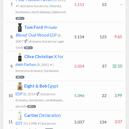
-
5.151
53
7.
♂)
skórzano-korzenny; limonka,
kardamon, mech dębowy, labdanum
INFO ➔
Tom Ford
Private
Blend
: Oud Wood
EDP
(B,
5.114
123
9.65
8.
2007 ⚥)
drzewno-korzenny; agar
(oud)
INFO ➔
Clive Christian
X for
men
Parfum
(B, 2001 ♂)
5.054
37
32.50
9.
korzenno-drzewny; kardamon
INFO ➔
Eight & Bob
Egypt
EDP
(B, 2014 ⚥)
korzenno-
5.046
22
3.99
10.
drzewny; kardamon, sandałowiec,
paczula
INFO ➔
Cartier
Déclaration
3.07
5.037
134
11.
EDT
(M, 1998 ♂)
korzenno-