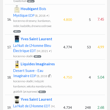
Gwatemali
INFO ➔
Houbigant
Bois
Mystique
EDP
(B, 2018 ♂)
7.45
4.800
5
16.
korzenno-drzewny; kardamon,
imbir, kadzidło, drewno cedrowe
INFO ➔
Yves Saint Laurent
La Nuit de L'Homme Bleu
4.774
53
4.99
17.
Électrique
EDT
(M, 2021 ♂)
korzenno-słodki
INFO ➔
Liquides Imaginaires
Desert Suave - Eau
Imaginaire
EDP
(B, 2018 ⚥)
4.750
4
5.04
18.
korzenno-słodki; indyjski
kardamon, włoska mandarynka,
goździk (przyprawa)
INFO ➔
Yves Saint Laurent
La Nuit de L’Homme
EDT
(M,
4.734
248
2.68
19.