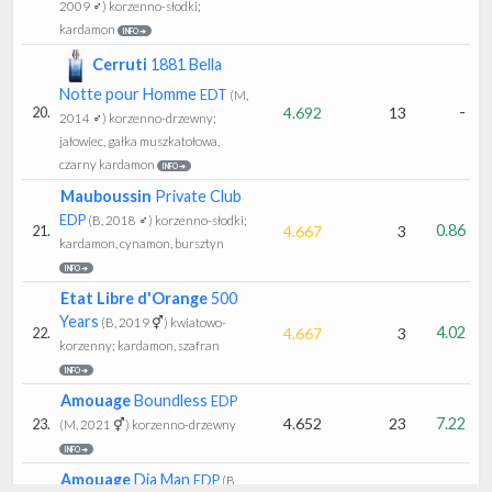
2009 ♂)
korzenno-słodki;
kardamon
INFO ➔
Cerruti
1881 Bella
Notte pour Homme
EDT
(M,
-
4.692
13
20.
2014 ♂)
korzenno-drzewny;
jałowiec, gałka muszkatołowa,
czarny kardamon
INFO ➔
Mauboussin
Private Club
EDP
(B, 2018 ♂)
korzenno-słodki;
0.86
4.667
3
21.
kardamon, cynamon, bursztyn
INFO ➔
Etat Libre d'Orange
500
Years
(B, 2019 ⚥)
kwiatowo-
4.02
4.667
3
22.
korzenny; kardamon, szafran
INFO ➔
Amouage
Boundless
EDP
4.652
23
7.22
23.
(M, 2021 ⚥)
korzenno-drzewny
INFO ➔
Amouage
Dia Man
EDP
(B,