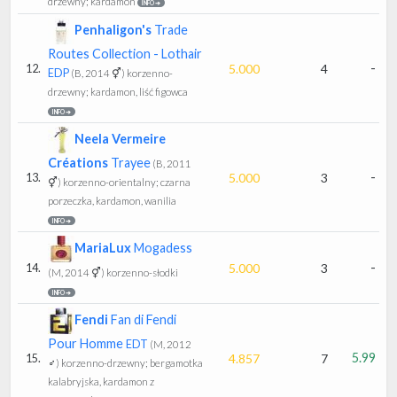
drzewny; kardamon
INFO ➔
Penhaligon's
Trade
Routes Collection - Lothair
-
5.000
4
12.
EDP
(B, 2014 ⚥)
korzenno-
drzewny; kardamon, liść figowca
INFO ➔
Neela Vermeire
Créations
Trayee
(B, 2011
-
5.000
3
13.
⚥)
korzenno-orientalny; czarna
porzeczka, kardamon, wanilia
INFO ➔
MariaLux
Mogadess
-
5.000
3
14.
(M, 2014 ⚥)
korzenno-słodki
INFO ➔
Fendi
Fan di Fendi
Pour Homme
EDT
(M, 2012
5.99
4.857
7
15.
♂)
korzenno-drzewny; bergamotka
kalabryjska, kardamon z