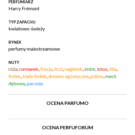
PERFUMIARZ
Harry Frémont
TYP ZAPACHU
kwiatowo-świeży
RYNEK
perfumy mainstreamowe
NUTY
róża
,
rumianek
,
frezja
,
liczi
,
nagietek
,
imbir
,
lotos
,
lilia
,
fiołek
,
biały fiołek
,
drewno egzotyczne
,
piżmo
,
mech
dębowy
,
paczula
OCENA PARFUMO
OCENA PERFUFORUM