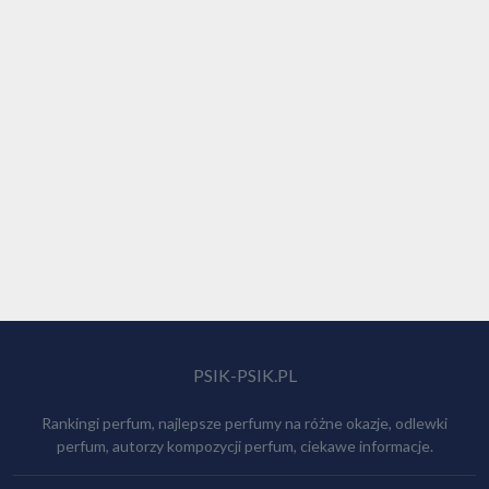
PSIK-PSIK.PL
Rankingi perfum, najlepsze perfumy na różne okazje, odlewki
perfum, autorzy kompozycji perfum, ciekawe informacje.