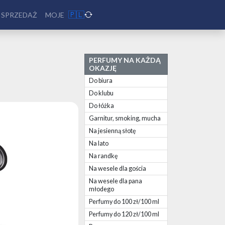
🇵🇱
 SPRZEDAŻ
MOJE
PERFUMY NA KAŻDĄ
OKAZJĘ
Do biura
Do klubu
Do łóżka
Garnitur, smoking, mucha
Na jesienną słotę
Na lato
Na randkę
Na wesele dla gościa
Na wesele dla pana
młodego
Perfumy do 100 zł/100 ml
Perfumy do 120 zł/100 ml