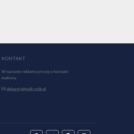
KONTAKT
W sprawie reklamy proszę o kontakt
mailowy
dekanty@psik-psik.pl