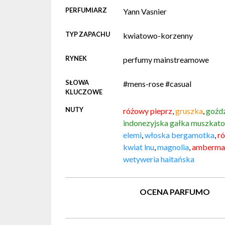
PERFUMIARZ
Yann Vasnier
TYP ZAPACHU
kwiatowo-korzenny
RYNEK
perfumy mainstreamowe
SŁOWA
#mens-rose #casual
KLUCZOWE
NUTY
różowy pieprz
,
gruszka
,
goźdz
indonezyjska gałka muszkat
elemi
,
włoska bergamotka
,
ró
kwiat lnu
,
magnolia
,
amberm
wetyweria haitańska
OCENA PARFUMO