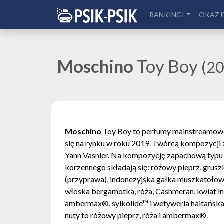
RANKINGI
OKAZJ
Moschino
Toy Boy
(2
Moschino
Toy Boy to perfumy mainstreamowe
się na rynku w roku 2019. Twórcą kompozycji 
Yann Vasnier. Na kompozycję zapachową typ
korzennego składają się: różowy pieprz, grusz
(przyprawa), indonezyjska gałka muszkatołowa
włoska bergamotka, róża, Cashmeran, kwiat ln
ambermax®, sylkolide™ i wetyweria haitańska
nuty to różowy pieprz, róża i ambermax®.