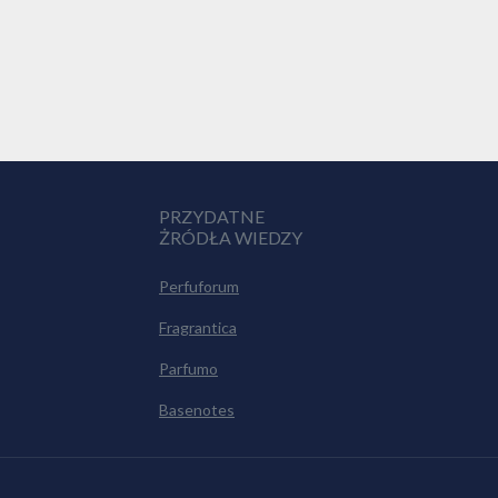
PRZYDATNE
ŻRÓDŁA WIEDZY
Perfuforum
Fragrantica
Parfumo
Basenotes