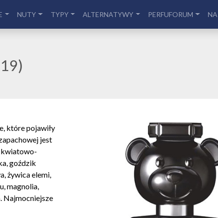
E
NUTY
TYPY
ALTERNATYWY
PERFUFORUM
NA
019)
, które pojawiły
zapachowej jest
u kwiatowo-
ka, goździk
, żywica elemi,
u, magnolia,
. Najmocniejsze