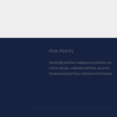
PSIK-PSIK.PL
Rankingi perfum, najlepsze perfumy na
różne okazje, odlewki perfum, autorzy
kompozycji perfum, ciekawe informacje.