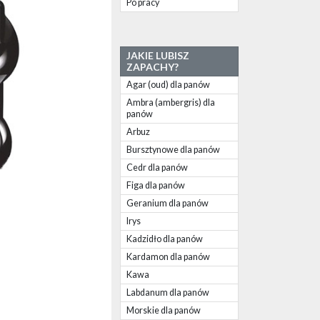
Po pracy
JAKIE LUBISZ
ZAPACHY?
Agar (oud) dla panów
Ambra (ambergris) dla
panów
Arbuz
Bursztynowe dla panów
Cedr dla panów
Figa dla panów
Geranium dla panów
Irys
Kadzidło dla panów
Kardamon dla panów
Kawa
Labdanum dla panów
Morskie dla panów