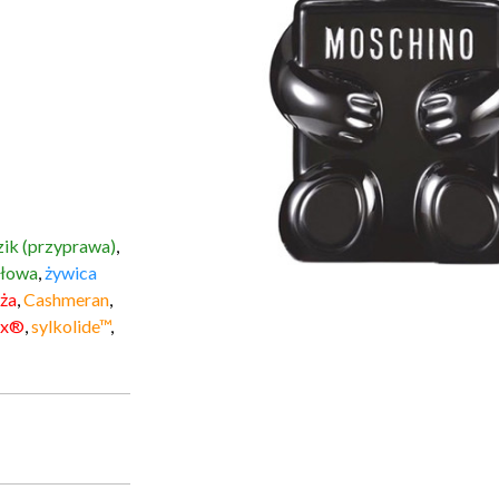
ik (przyprawa)
,
ołowa
,
żywica
ża
,
Cashmeran
,
ax®
,
sylkolide™
,