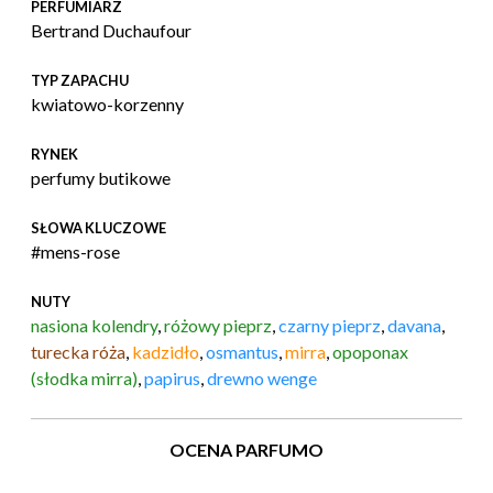
PERFUMIARZ
Bertrand Duchaufour
TYP ZAPACHU
kwiatowo-korzenny
RYNEK
perfumy butikowe
SŁOWA KLUCZOWE
#mens-rose
NUTY
nasiona kolendry
,
różowy pieprz
,
czarny pieprz
,
davana
,
turecka róża
,
kadzidło
,
osmantus
,
mirra
,
opoponax
(słodka mirra)
,
papirus
,
drewno wenge
OCENA PARFUMO