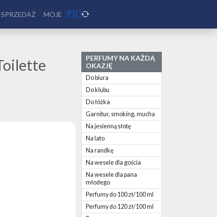
🇵🇱
 SPRZEDAŻ
MOJE
PERFUMY NA KAŻDĄ
Toilette
OKAZJĘ
Do biura
Do klubu
Do łóżka
Garnitur, smoking, mucha
Na jesienną słotę
Na lato
Na randkę
Na wesele dla gościa
Na wesele dla pana
młodego
Perfumy do 100 zł/100 ml
Perfumy do 120 zł/100 ml