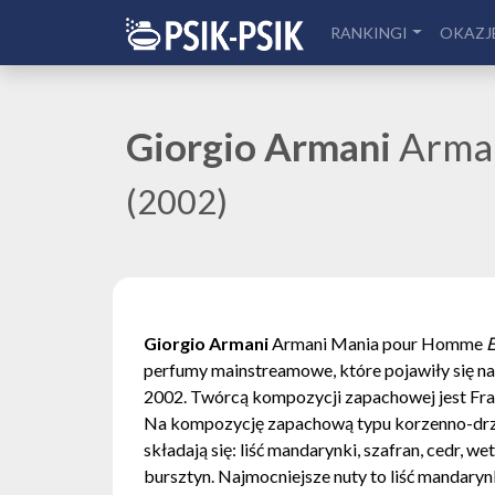
RANKINGI
OKAZJ
Giorgio Armani
Arma
(2002)
Giorgio Armani
Armani Mania pour Homme
E
perfumy mainstreamowe, które pojawiły się na
2002. Twórcą kompozycji zapachowej jest Fran
Na kompozycję zapachową typu korzenno-d
składają się: liść mandarynki, szafran, cedr, we
bursztyn. Najmocniejsze nuty to liść mandarynk