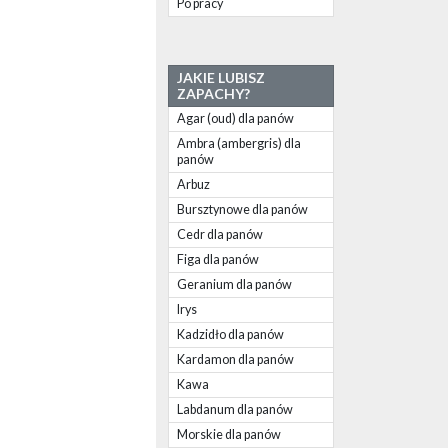
Po pracy
JAKIE LUBISZ
ZAPACHY?
Agar (oud) dla panów
Ambra (ambergris) dla
panów
Arbuz
Bursztynowe dla panów
Cedr dla panów
Figa dla panów
Geranium dla panów
Irys
Kadzidło dla panów
Kardamon dla panów
Kawa
Labdanum dla panów
Morskie dla panów