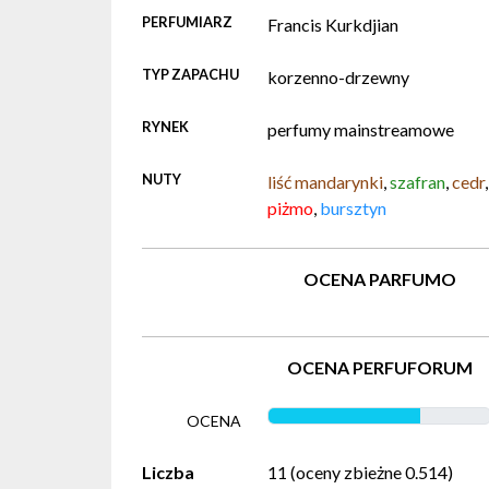
PERFUMIARZ
Francis Kurkdjian
TYP ZAPACHU
korzenno-drzewny
RYNEK
perfumy mainstreamowe
NUTY
liść mandarynki
,
szafran
,
cedr
piżmo
,
bursztyn
OCENA PARFUMO
OCENA PERFUFORUM
OCENA
Liczba
11 (oceny zbieżne 0.514)