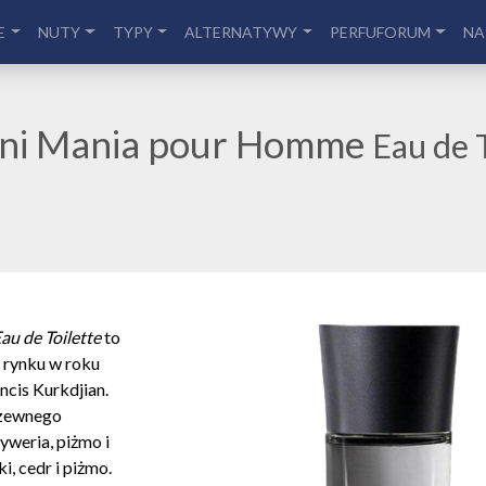
E
NUTY
TYPY
ALTERNATYWY
PERFUFORUM
NA
ni Mania pour Homme
Eau de 
au de Toilette
to
 rynku w roku
cis Kurkdjian.
rzewnego
tyweria, piżmo i
i, cedr i piżmo.