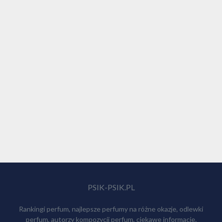
PSIK-PSIK.PL
Rankingi perfum, najlepsze perfumy na różne okazje, odlewki
perfum, autorzy kompozycji perfum, ciekawe informacje.