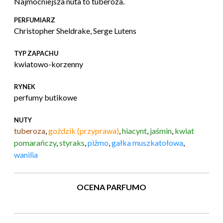
Najmocniejsza nuta to tuberoza.
PERFUMIARZ
Christopher Sheldrake, Serge Lutens
TYP ZAPACHU
kwiatowo-korzenny
RYNEK
perfumy butikowe
NUTY
tuberoza
,
goździk (przyprawa)
,
hiacynt
,
jaśmin
,
kwiat
pomarańczy
,
styraks
,
piżmo
,
gałka muszkatołowa
,
wanilia
OCENA PARFUMO