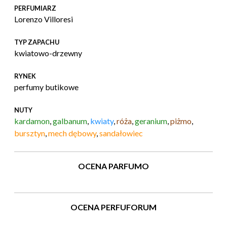
PERFUMIARZ
Lorenzo Villoresi
TYP ZAPACHU
kwiatowo-drzewny
RYNEK
perfumy butikowe
NUTY
kardamon
,
galbanum
,
kwiaty
,
róża
,
geranium
,
piżmo
,
bursztyn
,
mech dębowy
,
sandałowiec
OCENA PARFUMO
OCENA PERFUFORUM