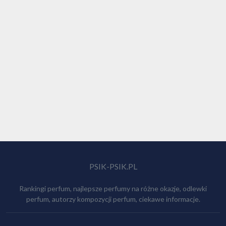
PSIK-PSIK.PL
Rankingi perfum, najlepsze perfumy na różne okazje, odlewki
perfum, autorzy kompozycji perfum, ciekawe informacje.