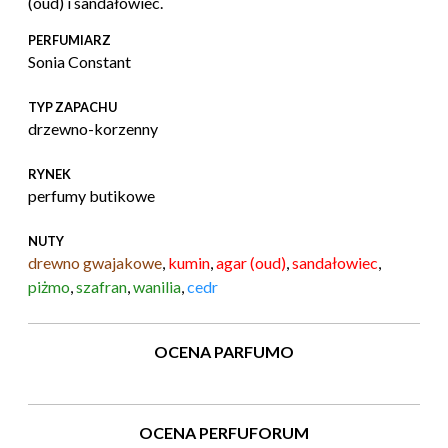
(oud) i sandałowiec.
PERFUMIARZ
Sonia Constant
TYP ZAPACHU
drzewno-korzenny
RYNEK
perfumy butikowe
NUTY
drewno gwajakowe
,
kumin
,
agar (oud)
,
sandałowiec
,
piżmo
,
szafran
,
wanilia
,
cedr
OCENA PARFUMO
OCENA PERFUFORUM