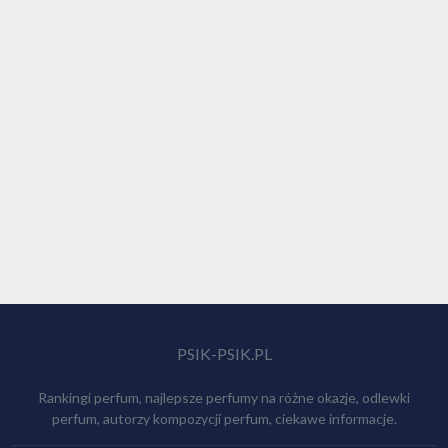
PSIK-PSIK.PL
Rankingi perfum, najlepsze perfumy na różne okazje, odlewki
perfum, autorzy kompozycji perfum, ciekawe informacje.