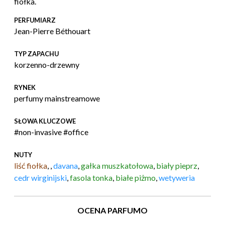
fiołka.
PERFUMIARZ
Jean-Pierre Béthouart
TYP ZAPACHU
korzenno-drzewny
RYNEK
perfumy mainstreamowe
SŁOWA KLUCZOWE
#non-invasive #office
NUTY
liść fiołka
,
,
davana
,
gałka muszkatołowa
,
biały pieprz
,
cedr wirginijski
,
fasola tonka
,
białe piżmo
,
wetyweria
OCENA PARFUMO