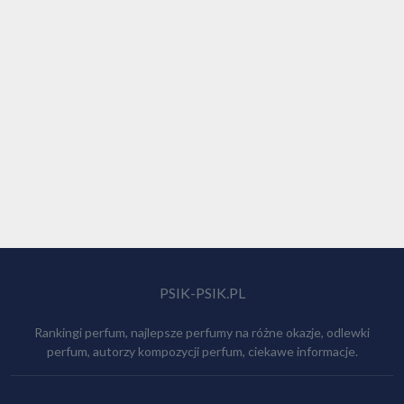
PSIK-PSIK.PL
Rankingi perfum, najlepsze perfumy na różne okazje, odlewki
perfum, autorzy kompozycji perfum, ciekawe informacje.