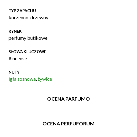
TYP ZAPACHU
korzenno-drzewny
RYNEK
perfumy butikowe
SŁOWA KLUCZOWE
#incense
NUTY
igła sosnowa
,
żywice
OCENA PARFUMO
OCENA PERFUFORUM