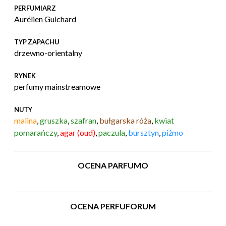
PERFUMIARZ
Aurélien Guichard
TYP ZAPACHU
drzewno-orientalny
RYNEK
perfumy mainstreamowe
NUTY
malina
,
gruszka
,
szafran
,
bułgarska róża
,
kwiat
pomarańczy
,
agar (oud)
,
paczula
,
bursztyn
,
piżmo
OCENA PARFUMO
OCENA PERFUFORUM