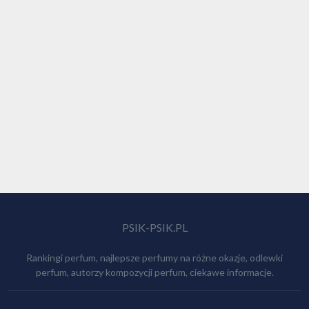
PSIK-PSIK.PL
Rankingi perfum, najlepsze perfumy na różne okazje, odlewki
perfum, autorzy kompozycji perfum, ciekawe informacje.