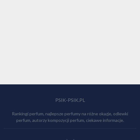
PSIK-PSIK.PL
Rankingi perfum, najlepsze perfumy na różne okazje, odlewki
perfum, autorzy kompozycji perfum, ciekawe informacje.