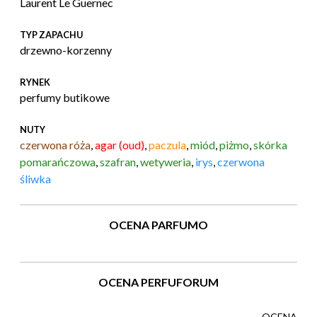
Laurent Le Guernec
TYP ZAPACHU
drzewno-korzenny
RYNEK
perfumy butikowe
NUTY
czerwona róża
,
agar (oud)
,
paczula
,
miód
,
piżmo
,
skórka
pomarańczowa
,
szafran
,
wetyweria
,
irys
,
czerwona
śliwka
OCENA PARFUMO
OCENA PERFUFORUM
OCENA